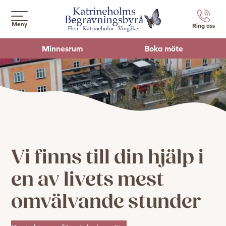
Meny
Ring oss
Minnesrum
Boka möte
Vi finns till din hjälp i
en av livets mest
omvälvande stunder