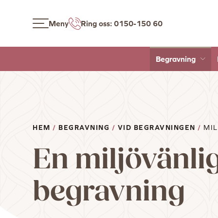
Meny
Ring oss: 0150-150 60
Begravning
HEM
/
BEGRAVNING
/
VID BEGRAVNINGEN
/
MI
En miljövänli
begravning