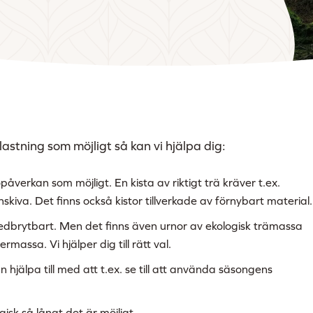
astning som möjligt så kan vi hjälpa dig:
öpåverkan som möjligt. En kista av riktigt trä kräver t.ex.
kiva. Det finns också kistor tillverkade av förnybart material.
r nedbrytbart. Men det finns även urnor av ekologisk trämassa
rmassa. Vi hjälper dig till rätt val.
 hjälpa till med att t.ex. se till att använda säsongens
gisk så långt det är möjligt.