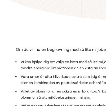
Om du vill ha en begravning med så lite miljöbel
Vi kan hjälpa dig att välja en kista med så lite milj
mindre energi vid kremationen än en kista av spåns
Våra urnor är ofta tillverkade av trä som i sig ä
eller en kombination av potatisstärkelse och träfibe
Valet av blommor är en också en miljöfaktor. Vi kan
blommor så att miljöbelastningen minskar.
Vid minnesstunden kan vi se till att maten är ekolo